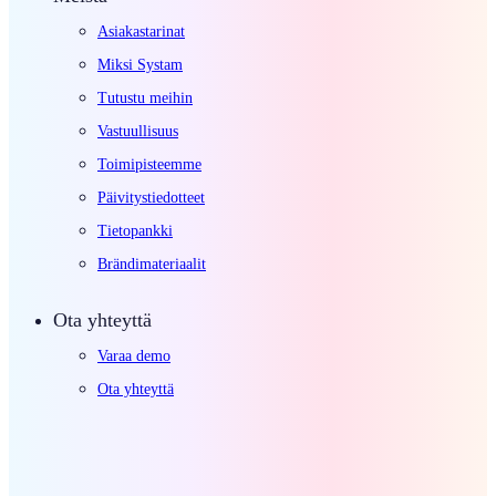
Asiakastarinat
Miksi Systam
Tutustu meihin
Vastuullisuus
Toimipisteemme
Päivitystiedotteet
Tietopankki
Brändimateriaalit
Ota yhteyttä
Varaa demo
Ota yhteyttä