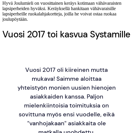
Hyvä Joulumieli on vuosittainen keräys kotimaan vähävaraisten
lapsiperheiden hyväksi. Keräyksellä hankitaan vähävaraisille
lapsiperheille ruokalahjakortteja, joilla he voivat ostaa ruokaa
joulupöytään.
Vuosi 2017 toi kasvua Systamille
Vuosi 2017 oli kiireinen mutta
mukava! Saimme aloittaa
yhteistyön monien uusien hienojen
asiakkaiden kanssa. Paljon
mielenkiintoisia toimituksia on
sovittuna myös ensi vuodelle, eikä
”vanhojakaan” asiakkaita ole
matkalla unohdettu.