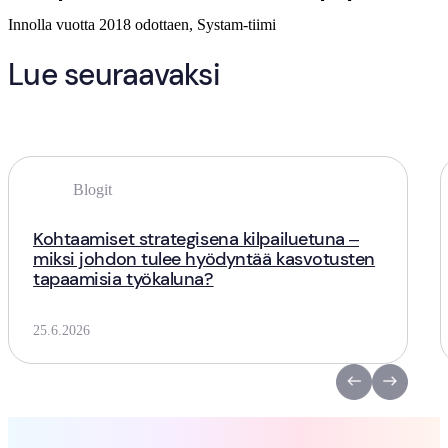
Innolla vuotta 2018 odottaen, Systam-tiimi
Lue seuraavaksi
Blogit
Kohtaamiset strategisena kilpailuetuna –
miksi johdon tulee hyödyntää kasvotusten
tapaamisia työkaluna?
25.6.2026