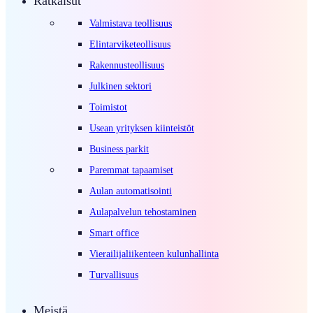
Ratkaisut
Valmistava teollisuus
Elintarviketeollisuus
Rakennusteollisuus
Julkinen sektori
Toimistot
Usean yrityksen kiinteistöt
Business parkit
Paremmat tapaamiset
Aulan automatisointi
Aulapalvelun tehostaminen
Smart office
Vierailijaliikenteen kulunhallinta
Turvallisuus
Meistä