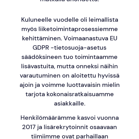
Kuluneelle vuodelle oli leimallista
myös liiketoimintaprosessiemme
kehittäminen. Voimaanastuva EU
GDPR -tietosuoja-asetus
säädöksineen tuo toimintaamme
lisävastuita, mutta onneksi näihin
varautuminen on aloitettu hyvissä
ajoin ja voimme luottavaisin mielin
tarjota kokonaisratkaisuamme
asiakkaille.
Henkilömäärämme kasvoi vuonna
2017 ja lisärekrytoinnit osaavaan
tiimiimme ovat parhaillaan