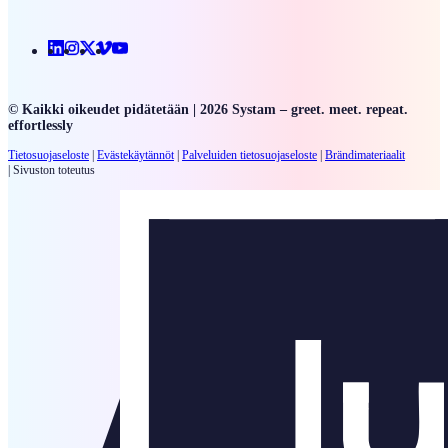
Linkedin
Instagram
X
Vimeo
Youtube
© Kaikki oikeudet pidätetään | 2026 Systam – greet. meet. repeat.
effortlessly
Tietosuojaseloste
|
Evästekäytännöt
|
Palveluiden
tietosuojaseloste
|
Brändimateriaalit
|
Sivuston toteutus