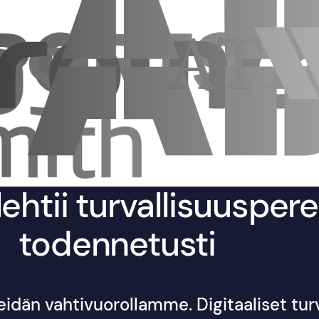
ehtii turvallisuusper
todennetusti
meidän vahtivuorollamme. Digitaaliset tu