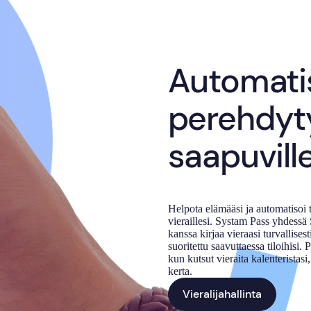
Automati
perehdyt
saapuville
Helpota elämääsi ja automatisoi t
vieraillesi. Systam Pass yhdessä
kanssa kirjaa vieraasi turvallises
suoritettu saavuttaessa tiloihisi
kun kutsut vieraita kalenteristasi
kerta.
Vieralijahallinta