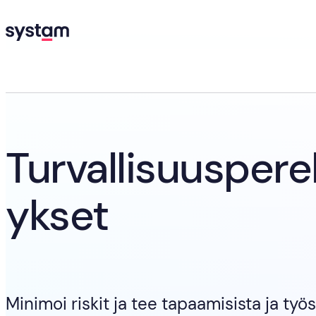
Koti
Tuotteet
Systam Pass
Systam Pass
Turvallisuusper
ykset
Minimoi riskit ja tee tapaamisista ja työ