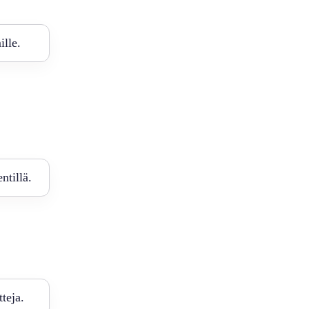
ille.
ntillä.
tteja.