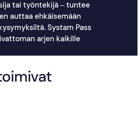
sija tai työntekijä – tuntee
inen auttaa ehkäisemään
kysymyksiltä. Systam Pass
ivattoman arjen kaikille
toimivat