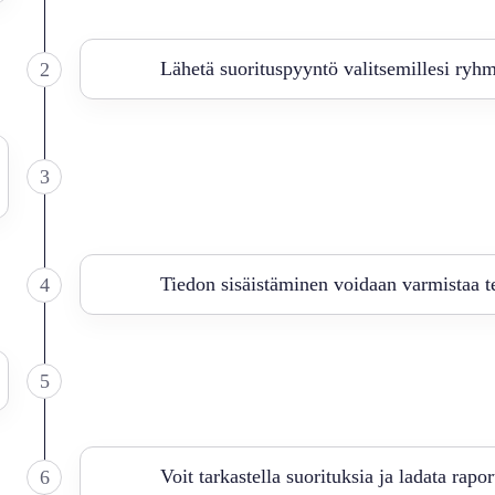
Lähetä suorituspyyntö valitsemillesi ryhm
2
3
Tiedon sisäistäminen voidaan varmistaa te
4
5
Voit tarkastella suorituksia ja ladata rapor
6