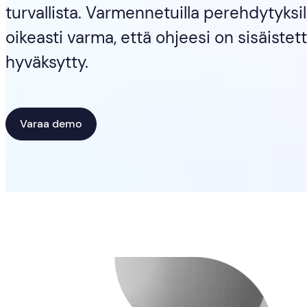
turvallista. Varmennetuilla perehdytyksill
oikeasti varma, että ohjeesi on sisäistett
hyväksytty.
Varaa demo