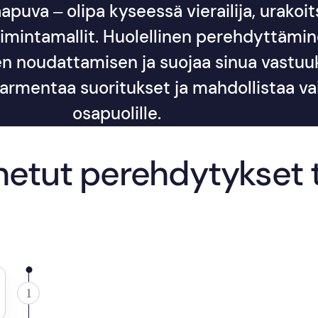
aapuva – olipa kyseessä vierailija, urakoit
toimintamallit. Huolellinen perehdyttäm
n noudattamisen ja suojaa sinua vastuu
varmentaa suoritukset ja mahdollistaa va
osapuolille.
etut perehdytykset 
1