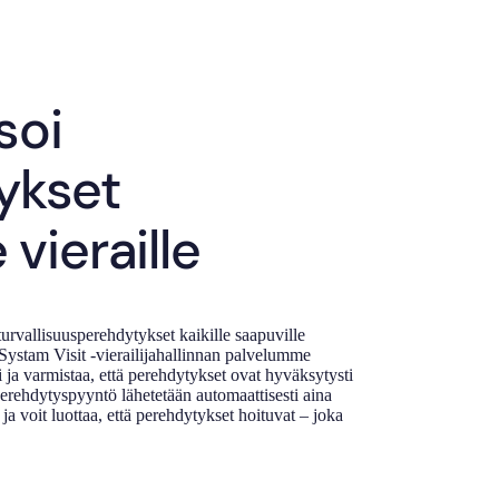
soi
ykset
 vieraille
urvallisuusperehdytykset kaikille saapuville
 Systam Visit -vierailijahallinnan palvelumme
ti ja varmistaa, että perehdytykset ovat hyväksytysti
. Perehdytyspyyntö lähetetään automaattisesti aina
, ja voit luottaa, että perehdytykset hoituvat – joka