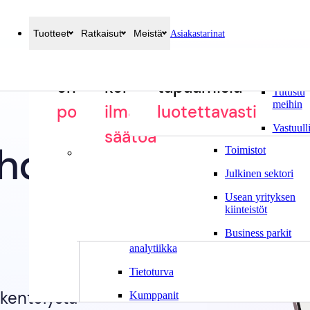
Tuotteet
Ratkaisut
Meistä
Asiakastarinat
Miksi
Rakenna
Hoida
Parempia
Ympäristöt
Systam
Vierailijahallinta
Turvallisuusperehdytykset
Ovenpielinäytöt
Valmistava teollisu
oma
kohtaamiset
tapaamisia
Tutustu
Elintarviketeollisuu
meihin
polkusi
ilman
luotettavasti
Rakennusteollisuus
Vastuull
säätöä
ehdyt
Toimistot
Lisää
Julkinen sektori
Laitteet
Usean yrityksen
Integraatiot
kiinteistöt
Hallinta
Business parkit
ja
analytiikka
Tietoturva
skentelystä
Kumppanit