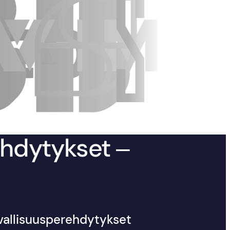
ehdytykset –
rvallisuusperehdytykset