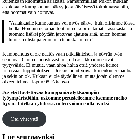
kuitenkaan kuormittaa asiakasta. Parhaimmillaan Mikon mukaan
asiakkaalle kumppanuus näkyy jokapäiväisessä toiminnassa niin,
että hommat vain hoituvat.
”Asiakkaalle kumppanuus voi myös näkyä, kuin olisimme töissä
heillä. Hoidamme oman tonttimme kuormittamatta asiakasta. Ja
tuomme lisäksi pöytään jatkuvaa ajatusta siitä, miten homma
toimisi entistä paremmin ja tehokkaammin.”
Kumppanuus ei ole päätös vaan pitkäjänteisen ja nöyrän työn
seuraus. Otamme aidosti vastuun, että asiakkaamme ovat
tyytyväisiä. Ei muttia, vaan aitoa halua etsiä yhdessä keinot
toimivaan lopputulokseen. Joskus polut voivat kuitenkin erkaantua
ja sekin on ok. Kukaan ei ole täydellinen, mutta jotain olemme
oikeen tehneet lopun 98 % kanssa.
Jos etsit luotettavaa kumppania älykkäämpiin
työympäristöihin, uskomme perustelleemme itsemme melko
hyvin.
Jutellaan yhdessä, miten voimme olla avuksi
.
Ota yhteyttä
Lue seuraavaksi