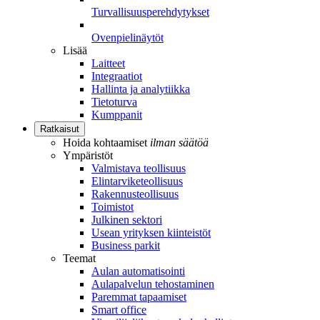
Turvallisuusperehdytykset
Ovenpielinäytöt
Lisää
Laitteet
Integraatiot
Hallinta ja analytiikka
Tietoturva
Kumppanit
Ratkaisut
Hoida kohtaamiset
ilman säätöä
Ympäristöt
Valmistava teollisuus
Elintarviketeollisuus
Rakennusteollisuus
Toimistot
Julkinen sektori
Usean yrityksen kiinteistöt
Business parkit
Teemat
Aulan automatisointi
Aulapalvelun tehostaminen
Paremmat tapaamiset
Smart office