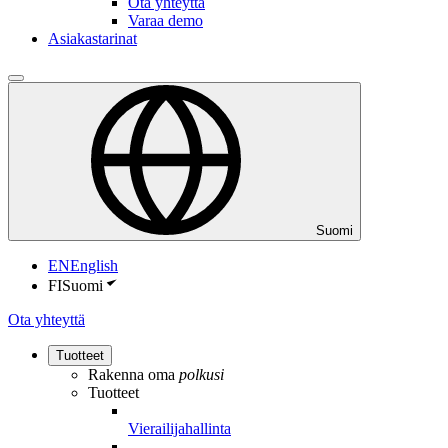
Ota yhteyttä
Varaa demo
Asiakastarinat
Suomi
EN
English
FI
Suomi
Ota yhteyttä
Tuotteet
Rakenna oma
polkusi
Tuotteet
Vierailijahallinta