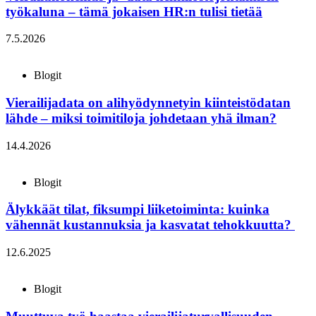
työkaluna – tämä jokaisen HR:n tulisi tietää
7.5.2026
Blogit
Vierailijadata on alihyödynnetyin kiinteistödatan
lähde – miksi toimitiloja johdetaan yhä ilman?
14.4.2026
Blogit
Älykkäät tilat, fiksumpi liiketoiminta: kuinka
vähennät kustannuksia ja kasvatat tehokkuutta?
12.6.2025
Blogit