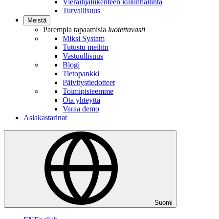
Vierailijaliikenteen kulunhallinta
Turvallisuus
Meistä
Parempia tapaamisia
luotettavasti
Miksi Systam
Tutustu meihin
Vastuullisuus
Blogi
Tietopankki
Päivitystiedotteet
Toimipisteemme
Ota yhteyttä
Varaa demo
Asiakastarinat
Suomi