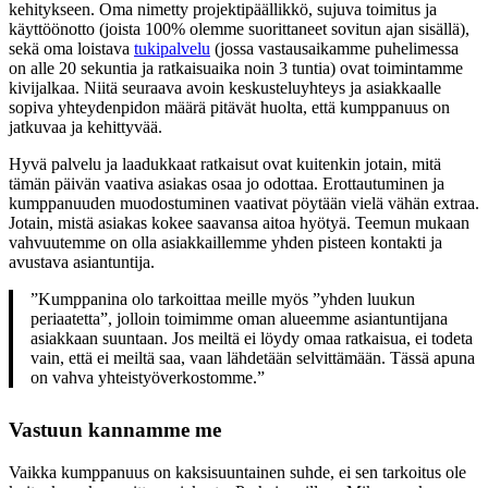
kehitykseen. Oma nimetty projektipäällikkö, sujuva toimitus ja
käyttöönotto (joista 100% olemme suorittaneet sovitun ajan sisällä),
sekä oma loistava
tukipalvelu
(jossa vastausaikamme puhelimessa
on alle 20 sekuntia ja ratkaisuaika noin 3 tuntia) ovat toimintamme
kivijalkaa. Niitä seuraava avoin keskusteluyhteys ja asiakkaalle
sopiva yhteydenpidon määrä pitävät huolta, että kumppanuus on
jatkuvaa ja kehittyvää.
Hyvä palvelu ja laadukkaat ratkaisut ovat kuitenkin jotain, mitä
tämän päivän vaativa asiakas osaa jo odottaa. Erottautuminen ja
kumppanuuden muodostuminen vaativat pöytään vielä vähän extraa.
Jotain, mistä asiakas kokee saavansa aitoa hyötyä. Teemun mukaan
vahvuutemme on olla asiakkaillemme yhden pisteen kontakti ja
avustava asiantuntija.
”Kumppanina olo tarkoittaa meille myös ”yhden luukun
periaatetta”, jolloin toimimme oman alueemme asiantuntijana
asiakkaan suuntaan. Jos meiltä ei löydy omaa ratkaisua, ei todeta
vain, että ei meiltä saa, vaan lähdetään selvittämään. Tässä apuna
on vahva yhteistyöverkostomme.”
Vastuun kannamme me
Vaikka kumppanuus on kaksisuuntainen suhde, ei sen tarkoitus ole