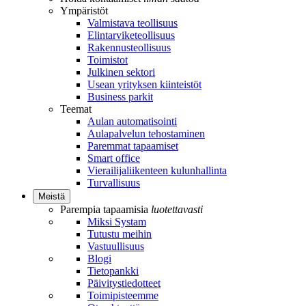
Ympäristöt
Valmistava teollisuus
Elintarviketeollisuus
Rakennusteollisuus
Toimistot
Julkinen sektori
Usean yrityksen kiinteistöt
Business parkit
Teemat
Aulan automatisointi
Aulapalvelun tehostaminen
Paremmat tapaamiset
Smart office
Vierailijaliikenteen kulunhallinta
Turvallisuus
Meistä
Parempia tapaamisia
luotettavasti
Miksi Systam
Tutustu meihin
Vastuullisuus
Blogi
Tietopankki
Päivitystiedotteet
Toimipisteemme