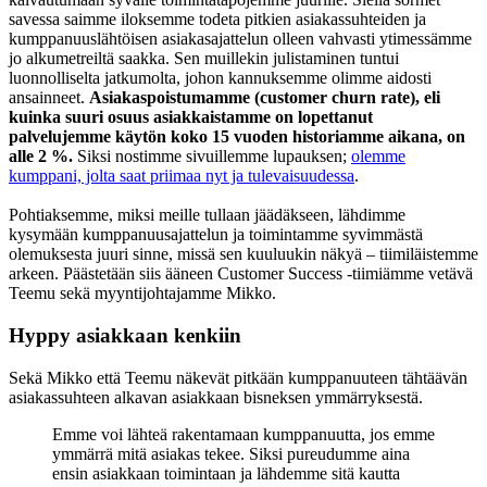
savessa saimme iloksemme todeta pitkien asiakassuhteiden ja
kumppanuuslähtöisen asiakasajattelun olleen vahvasti ytimessämme
jo alkumetreiltä saakka. Sen muillekin julistaminen tuntui
luonnolliselta jatkumolta, johon kannuksemme olimme aidosti
ansainneet.
Asiakaspoistumamme (customer churn rate), eli
kuinka suuri osuus asiakkaistamme on lopettanut
palvelujemme käytön koko 15 vuoden historiamme aikana, on
alle 2 %.
Siksi nostimme sivuillemme lupauksen;
olemme
kumppani, jolta saat priimaa nyt ja tulevaisuudessa
.
Pohtiaksemme, miksi meille tullaan jäädäkseen, lähdimme
kysymään kumppanuusajattelun ja toimintamme syvimmästä
olemuksesta juuri sinne, missä sen kuuluukin näkyä – tiimiläistemme
arkeen. Päästetään siis ääneen Customer Success -tiimiämme vetävä
Teemu sekä myyntijohtajamme Mikko.
Hyppy asiakkaan kenkiin
Sekä Mikko että Teemu näkevät pitkään kumppanuuteen tähtäävän
asiakassuhteen alkavan asiakkaan bisneksen ymmärryksestä.
Emme voi lähteä rakentamaan kumppanuutta, jos emme
ymmärrä mitä asiakas tekee. Siksi pureudumme aina
ensin asiakkaan toimintaan ja lähdemme sitä kautta