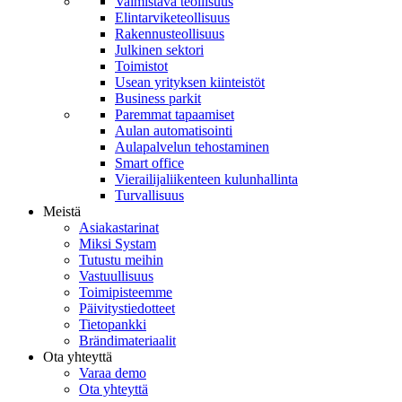
Valmistava teollisuus
Elintarviketeollisuus
Rakennusteollisuus
Julkinen sektori
Toimistot
Usean yrityksen kiinteistöt
Business parkit
Paremmat tapaamiset
Aulan automatisointi
Aulapalvelun tehostaminen
Smart office
Vierailijaliikenteen kulunhallinta
Turvallisuus
Meistä
Asiakastarinat
Miksi Systam
Tutustu meihin
Vastuullisuus
Toimipisteemme
Päivitystiedotteet
Tietopankki
Brändimateriaalit
Ota yhteyttä
Varaa demo
Ota yhteyttä