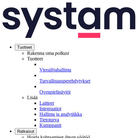
Tuotteet
Rakenna oma
polkusi
Tuotteet
Vierailijahallinta
Turvallisuusperehdytykset
Ovenpielinäytöt
Lisää
Laitteet
Integraatiot
Hallinta ja analytiikka
Tietoturva
Kumppanit
Ratkaisut
Hoida kohtaamiset
ilman säätöä