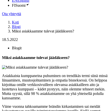
EN
English
FI
Suomi
Ota yhteyttä
Koti
Blogi
Miksi asiakkaamme tulevat jäädäkseen?
18.5.2022
Blogit
Miksi asiakkaamme tulevat jäädäkseen?
Asiakkaista kumppaneina puhuminen on trendikäs termi siinä missä
liinaaminen, muutosjohtaminen ja empatia bisneksessä. On helppoa
kirjoittaa omille verkkosivuilleen olevansa asiakkailleen aito ja
luotettava kumppani – kädet pystyyn, näin olemme tehneet mekin.
Mutta syystä, sillä 98 % asiakkaistamme on yhä yhteisellä polulla
kanssamme.
Viime vuonna tahkoamamme brändin kirkastaminen sai meidät
kaivautumaan syvälle toimintatapojemme juurille. Siellä sormet