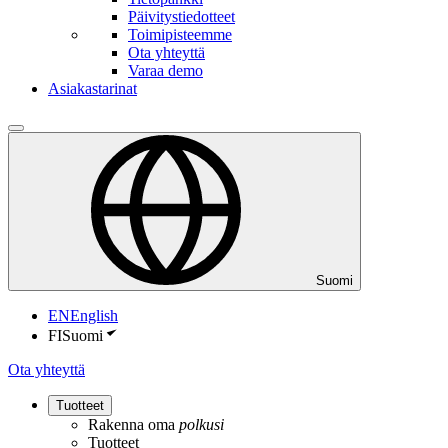
Päivitystiedotteet
Toimipisteemme
Ota yhteyttä
Varaa demo
Asiakastarinat
Suomi
EN
English
FI
Suomi
Ota yhteyttä
Tuotteet
Rakenna oma
polkusi
Tuotteet