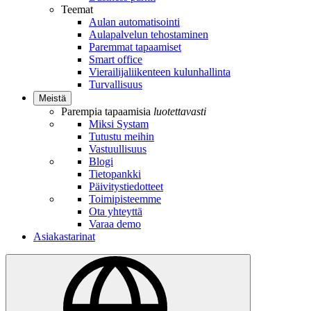
Teemat
Aulan automatisointi
Aulapalvelun tehostaminen
Paremmat tapaamiset
Smart office
Vierailijaliikenteen kulunhallinta
Turvallisuus
Meistä
Parempia tapaamisia
luotettavasti
Miksi Systam
Tutustu meihin
Vastuullisuus
Blogi
Tietopankki
Päivitystiedotteet
Toimipisteemme
Ota yhteyttä
Varaa demo
Asiakastarinat