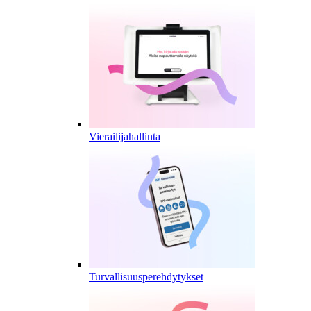
Vierailijahallinta
Turvallisuusperehdytykset