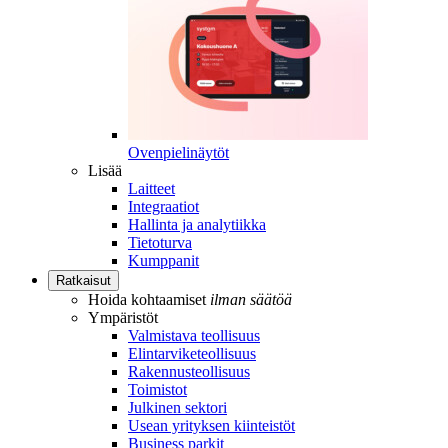
Ovenpielinäytöt
Lisää
Laitteet
Integraatiot
Hallinta ja analytiikka
Tietoturva
Kumppanit
Ratkaisut
Hoida kohtaamiset
ilman säätöä
Ympäristöt
Valmistava teollisuus
Elintarviketeollisuus
Rakennusteollisuus
Toimistot
Julkinen sektori
Usean yrityksen kiinteistöt
Business parkit