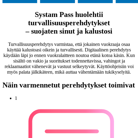
Systam Pass huolehtii
turvallisuusperehdytykset
– suojaten sinut ja kalustosi
Turvallisuusperehdytys varmistaa, että jokainen vuokraaja osaa
käyttää kalustoasi oikein ja turvallisesti. Digitaalinen perehdytys
käydään läpi jo ennen vuokralaitteen noutoa etänä kotoa käsin. Kun
sisältö on vakio ja suoritukset todennettavissa, vahingot ja
reklaamaatiot vähenevät ja vastuut selkeytyvät. Käyttöohjeisiin voi
myös palata jälkikäteen, mikä auttaa vähentämään tukikyselyitä.
Näin varmennetut perehdytykset toimivat
1