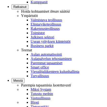
Kumppanit
Ratkaisut
Hoida kohtaamiset
ilman säätöä
Ympäristöt
Valmistava teollisuus
Elintarviketeollisuus
Rakennusteollisuus
Toimistot
Julkinen sektori
Usean yrityksen kiinteistöt
Business parkit
Teemat
Aulan automatisointi
Aulapalvelun tehostaminen
Paremmat tapaamiset
Smart office
Vierailijaliikenteen kulunhallinta
Turvallisuus
Meistä
Parempia tapaamisia
luotettavasti
Miksi Systam
Tutustu meihin
Vastuullisuus
Blogi
Tietopankki