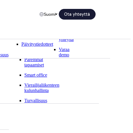
Ota yhteyttä
Suomi
Blogi
Toimipisteemme
Teemat
us
Tietopankki
Aulan automatisointi
Ota
yhteyttä
s
Päivitystiedotteet
Aulapalvelun
tehostaminen
Varaa
isuus
demo
Paremmat
tapaamiset
Smart office
Vierailijaliikenteen
kulunhallinta
Turvallisuus