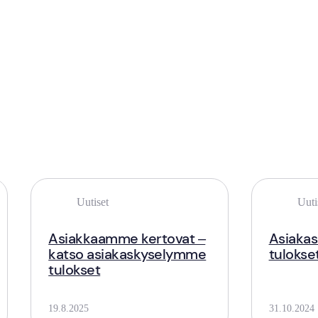
Uutiset
Uuti
Asiakkaamme kertovat –
Asiakas
katso asiakaskyselymme
tulokse
tulokset
19.8.2025
31.10.2024