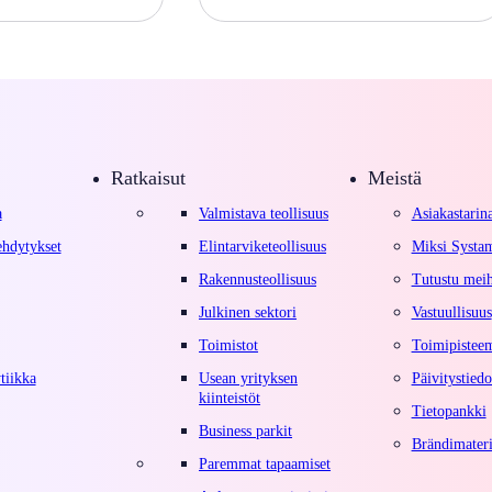
Ratkaisut
Meistä
a
Valmistava teollisuus
Asiakastarina
ehdytykset
Elintarviketeollisuus
Miksi Systa
Rakennusteollisuus
Tutustu mei
Julkinen sektori
Vastuullisuus
Toimistot
Toimipiste
tiikka
Usean yrityksen
Päivitystiedo
kiinteistöt
Tietopankki
Business parkit
Brändimateri
Paremmat tapaamiset