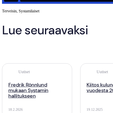
Terveisin, Systamilaiset
Lue seuraavaksi
Uutiset
Uutiset
Fredrik Rönnlund
Kiitos kulu
mukaan Systamin
vuodesta 
hallitukseen
18.2.2026
19.12.2025