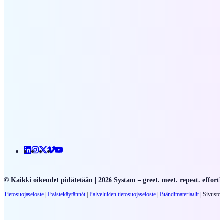
Linkedin
Instagram
X
Vimeo
Youtube
© Kaikki oikeudet pidätetään | 2026 Systam – greet. meet. repeat. effortl
Tietosuojaseloste
|
Evästekäytännöt
|
Palveluiden
tietosuojaseloste
|
Brändimateriaalit
|
Sivusto