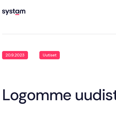
Koti
Blogi
Logomme uudistui
20.9.2023
Uutiset
Logomme uudist