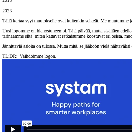
2018
2023
Tällä kertaa syyt muutokselle ovat kuitenkin selkeät. Me muutum
Uusi logomme on hienostuneempi. Tätä päivää, mutta sisältäen edelle
tarinaamme siitä, miten kattavat ratkaisumme koostuvat eri osista, mu
Jännittäviä asioita on tulossa. Mutta mitä, se jääköön vielä nähtävä
TL;DR: Vaihdoimme logon.