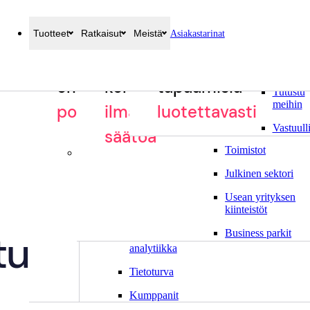
Tuotteet
Ratkaisut
Meistä
Asiakastarinat
Miksi
Rakenna
Hoida
Parempia
Ympäristöt
Systam
Vierailijahallinta
Turvallisuusperehdytykset
Ovenpielinäytöt
Valmistava teollisu
oma
kohtaamiset
tapaamisia
Tutustu
Elintarviketeollisuu
meihin
polkusi
ilman
luotettavasti
Rakennusteollisuus
Vastuull
säätöä
Toimistot
Lisää
Julkinen sektori
Laitteet
Usean yrityksen
Integraatiot
kiinteistöt
Hallinta
ui
Business parkit
ja
analytiikka
Tietoturva
Kumppanit