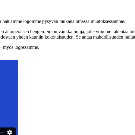
me ja haluamme logomme pysyvän mukana omassa muutoksessamme.
en alkuperäisen hengen. Se on vankka pohja, jolle voimme rakentaa tu
odostaen yhden kauniin kokonaisuuden. Se antaa mahdollisuuden hullutella
ksi – myös logossamme.