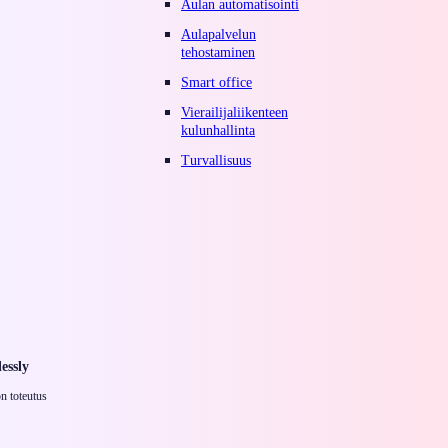
Aulan automatisointi
Aulapalvelun
tehostaminen
Smart office
Vierailijaliikenteen
kulunhallinta
Turvallisuus
essly
n toteutus