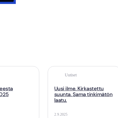
Uutiset
neesta
Uusi ilme. Kirkastettu
2025
suunta. Sama tinkimätön
laatu.
2.9.2025