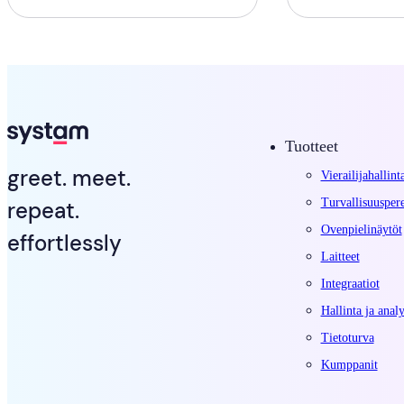
Tuotteet
greet. meet.
Vierailijahallint
Turvallisuusper
repeat.
Ovenpielinäytöt
effortlessly
Laitteet
Integraatiot
Hallinta ja analy
Tietoturva
Kumppanit