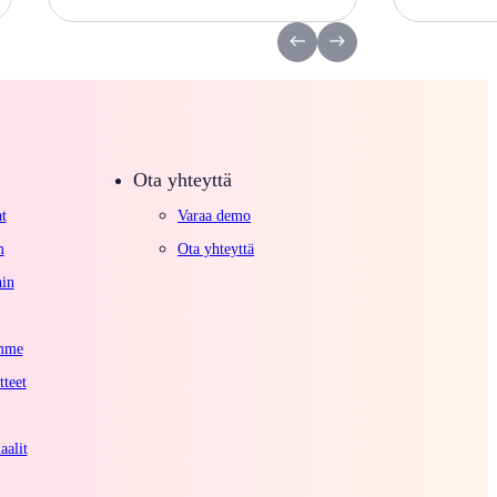
Ota yhteyttä
t
Varaa demo
m
Ota yhteyttä
hin
emme
tteet
aalit