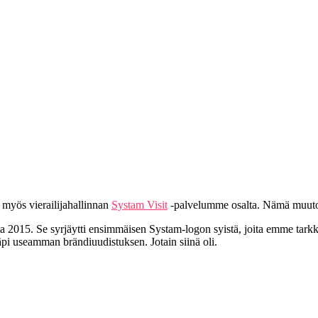
myös vierailijahallinnan
Systam Visit
-palvelumme osalta. Nämä muutoks
2015. Se syrjäytti ensimmäisen Systam-logon syistä, joita emme tarkk
äpi useamman brändiuudistuksen. Jotain siinä oli.