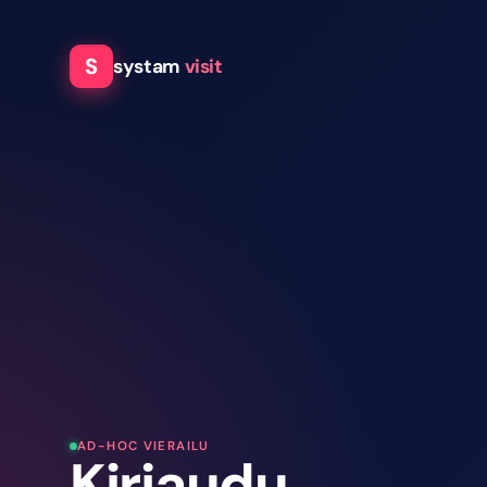
S
systam
visit
AD-HOC VIERAILU
Kirjaudu