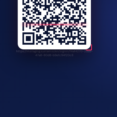
https://m.staging.systam.io/en/signin/f4af4270-2da8-
47a8-80d8-b9efc94f20c8