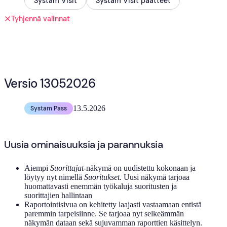
Systam Visit
Systam Visit päätteet
Tyhjennä valinnat
Versio 13052026
13.5.2026
Systam Pass
Uusia ominaisuuksia ja parannuksia
Aiempi
Suorittajat
-näkymä on uudistettu kokonaan ja
löytyy nyt nimellä
Suoritukset.
Uusi näkymä tarjoaa
huomattavasti enemmän työkaluja suoritusten ja
suorittajien hallintaan
Raportointisivua on kehitetty laajasti vastaamaan entistä
paremmin tarpeisiinne. Se tarjoaa nyt selkeämmän
näkymän dataan sekä sujuvamman raporttien käsittelyn.