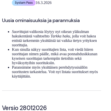
16.3.2026
Systam Pass
Uusia ominaisuuksia ja parannuksia
Suorittajat
-valikosta löytyy nyt oikean yläkulman
hakukentästä vaihtoehto
Tarkka haku
, jolla voit hakea
entistä tarkemmin yksittäisiä tai vaikka tietyn yrityksen
suorittajia.
Kun sinulla näkyy suorittajien lista, voit viedä hiiren
suorittajan nimen päälle, mikä avaa ponnahdusikkunan
kyseisen suorittajan tarkempiin tietoihin sekä
hyväksyttyihin suorituksiin.
Paransimme myös yksittäisen perehdytyssisällön
suoritusten tarkastelua. Voit nyt listata suoritukset myös
käyttäjittäin.
Versio 28012026