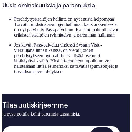
Uusia ominaisuuksia ja parannuksia
Perehdytyssisältöjen hallinta on nyt entistä helpompaa!
Toivottu uudistus sisältöjen hallinnan kansiorakenteesta
on nyt päivitetty Pass-palveluun. Kansiot mahdollistavat
erilaisten sisältöjen ryhmittelyn ja paremman hallinnan.
Jos käytät Pass-palvelua yhdessä Systam Visit -
vierailijahallinnan kanssa, on vierailijoiden
perehdytykseen nyt mahdollista lisätä useampi
läpikäytävä sisältö. Yksittäiseen vierailupolkuun voi
halutessaan liittää esimerkiksi kattavat saapumisohjeet ja
turvallisuusperehdytyksen.
Tilaa uutiskirjeemme
ja pysy polulla kohti parempia tapaamisia.