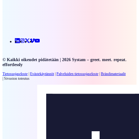
Linkedin
Instagram
X
Vimeo
Youtube
© Kaikki oikeudet pidätetään | 2026 Systam – greet. meet. repeat.
effortlessly
Tietosuojaseloste
|
Evästekäytännöt
|
Palveluiden
tietosuojaseloste
|
Brändimateriaalit
|
Sivuston toteutus