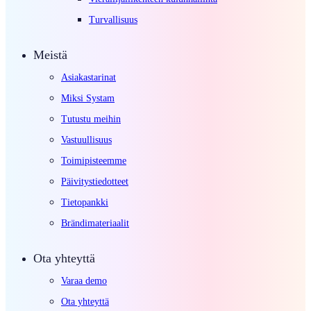
Turvallisuus
Meistä
Asiakastarinat
Miksi Systam
Tutustu meihin
Vastuullisuus
Toimipisteemme
Päivitystiedotteet
Tietopankki
Brändimateriaalit
Ota yhteyttä
Varaa demo
Ota yhteyttä