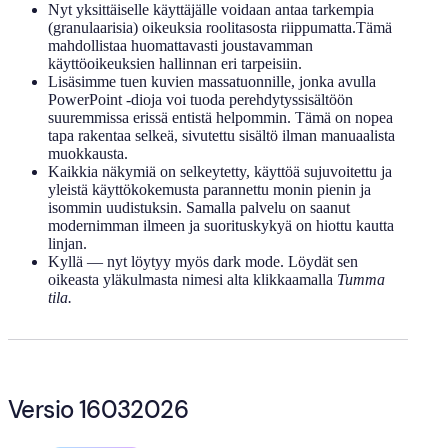
Nyt yksittäiselle käyttäjälle voidaan antaa tarkempia
(granulaarisia) oikeuksia roolitasosta riippumatta.Tämä
mahdollistaa huomattavasti joustavamman
käyttöoikeuksien hallinnan eri tarpeisiin.
Lisäsimme tuen kuvien massatuonnille, jonka avulla
PowerPoint -dioja voi tuoda perehdytyssisältöön
suuremmissa erissä entistä helpommin. Tämä on nopea
tapa rakentaa selkeä, sivutettu sisältö ilman manuaalista
muokkausta.
Kaikkia näkymiä on selkeytetty, käyttöä sujuvoitettu ja
yleistä käyttökokemusta parannettu monin pienin ja
isommin uudistuksin. Samalla palvelu on saanut
modernimman ilmeen ja suorituskykyä on hiottu kautta
linjan.
Kyllä — nyt löytyy myös dark mode. Löydät sen
oikeasta yläkulmasta nimesi alta klikkaamalla
Tumma
tila.
Versio 16032026