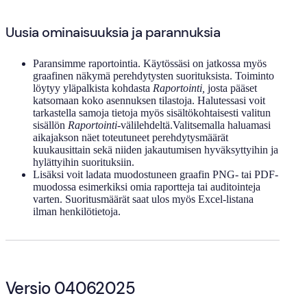
Uusia ominaisuuksia ja parannuksia
Paransimme raportointia. Käytössäsi on jatkossa myös
graafinen näkymä perehdytysten suorituksista. Toiminto
löytyy yläpalkista kohdasta
Raportointi,
josta pääset
katsomaan koko asennuksen tilastoja. Halutessasi voit
tarkastella samoja tietoja myös sisältökohtaisesti valitun
sisällön
Raportointi
-välilehdeltä.Valitsemalla haluamasi
aikajakson näet toteutuneet perehdytysmäärät
kuukausittain sekä niiden jakautumisen hyväksyttyihin ja
hylättyihin suorituksiin.
Lisäksi voit ladata muodostuneen graafin PNG- tai PDF-
muodossa esimerkiksi omia raportteja tai auditointeja
varten. Suoritusmäärät saat ulos myös Excel-listana
ilman henkilötietoja.
Versio 04062025