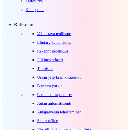
Tietoturva
Kumppanit
Ratkaisut
Valmistava teollisuus
Elintarviketeollisuus
Rakennusteollisuus
Julkinen sektori
Toimistot
Usean yrityksen kiinteistöt
Business parkit
Paremmat tapaamiset
Aulan automatisointi
Aulapalvelun tehostaminen
Smart office
Vierailijaliikenteen kulunhallinta