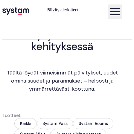
Päivitystiedotteet
Pysy mukana
Koti
Päivitystiedotteet
kehityksessä
Täältä löydät viimeisimmät päivitykset, uudet
ominaisuudet ja parannukset – helposti ja
ymmärrettävästi koottuna.
Tuotteet
Kaikki
Systam Pass
Systam Rooms