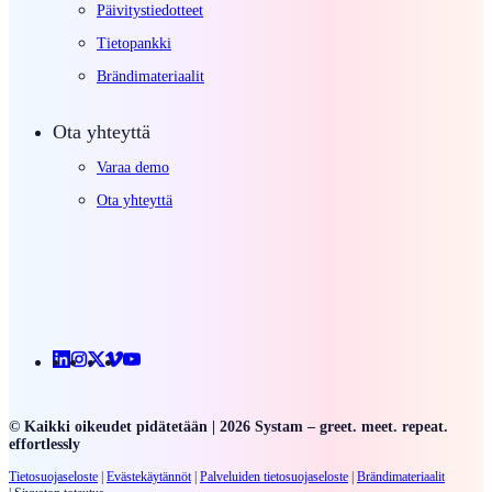
Päivitystiedotteet
Tietopankki
Brändimateriaalit
Ota yhteyttä
Varaa demo
Ota yhteyttä
Linkedin
Instagram
X
Vimeo
Youtube
© Kaikki oikeudet pidätetään | 2026 Systam – greet. meet. repeat.
effortlessly
Tietosuojaseloste
|
Evästekäytännöt
|
Palveluiden
tietosuojaseloste
|
Brändimateriaalit