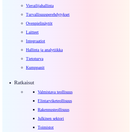
Vierailijahallinta
Turvallisuusperehdytykset
Ovenpielinäytöt
Laitteet
Integraatiot
Hallinta ja analytiikka
Tietoturva
Kumppanit
Ratkaisut
Valmistava teollisuus
Elintarviketeollisuus
Rakennusteollisuus
Julkinen sektori
Toimistot