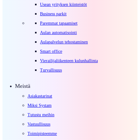
Usean yrityksen kiinteistöt
Business parkit
Paremmat tapaamiset
Aulan automatisointi
Aulapalvelun tehostaminen
Smart office
Vierailijaliikenteen kulunhallinta
Turvallisuus
Meistä
Asiakastarinat
Miksi Systam
Tutustu meihin
Vastuullisuus
Toimipisteemme