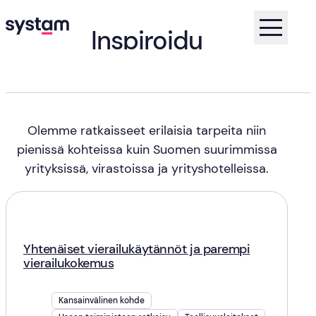
Inspiroidu
asiakastarinoista
Koti
Asiakastarinat
Olemme ratkaisseet erilaisia tarpeita niin
pienissä kohteissa kuin Suomen suurimmissa
yrityksissä, virastoissa ja yrityshotelleissa.
Yhtenäiset vierailukäytännöt ja parempi
vierailukokemus
Kansainvälinen kohde