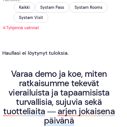
Kaikki
Systam Pass
Systam Rooms
Systam Visit
Tyhjennä valinnat
Haullasi ei löytynyt tuloksia.
Varaa demo ja koe, miten
ratkaisumme tekevät
vierailuista ja tapaamisista
turvallisia, sujuvia sekä
tuotteliaita
—
arjen jokaisena
päivänä