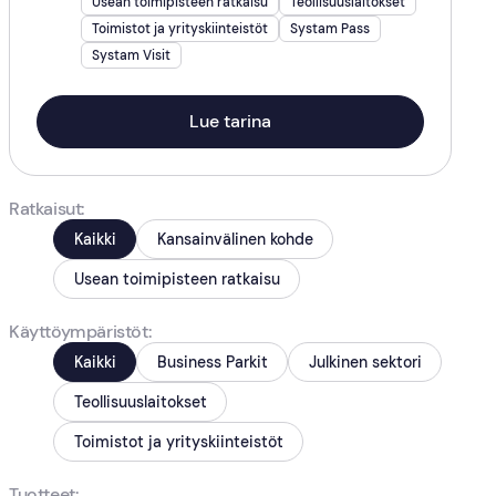
Usean toimipisteen ratkaisu
Teollisuuslaitokset
Toimistot ja yrityskiinteistöt
Systam Pass
Systam Visit
Lue tarina
Ratkaisut
Kaikki
Kansainvälinen kohde
Usean toimipisteen ratkaisu
Käyttöympäristöt
Kaikki
Business Parkit
Julkinen sektori
Teollisuuslaitokset
Toimistot ja yrityskiinteistöt
Tuotteet