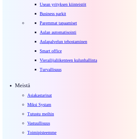
Usean yrityksen kiinteistöt
Business parkit
Paremmat tapaamiset
Aulan automatisointi
Aulapalvelun tehostaminen
Smart office
Vierailijaliikenteen kulunhallinta
Turvallisuus
Meistä
Asiakastarinat
Miksi Systam
Tutustu meihin
Vastuullisuus
Toimipisteemme