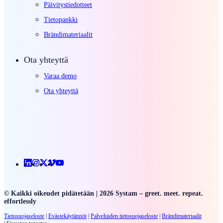
Päivitystiedotteet
Tietopankki
Brändimateriaalit
Ota yhteyttä
Varaa demo
Ota yhteyttä
Linkedin
Instagram
X
Vimeo
Youtube
© Kaikki oikeudet pidätetään | 2026 Systam – greet. meet. repeat.
effortlessly
Tietosuojaseloste
|
Evästekäytännöt
|
Palveluiden
tietosuojaseloste
|
Brändimateriaalit