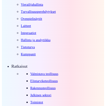
Vierailijahallinta
Turvallisuusperehdytykset
Ovenpielinäytöt
Laitteet
Integraatiot
Hallinta ja analytiikka
Tietoturva
Kumppanit
Ratkaisut
Valmistava teollisuus
Elintarviketeollisuus
Rakennusteollisuus
Julkinen sektori
Toimistot