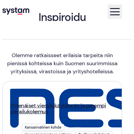
Inspiroidu
asiakastarinoista
Koti
Asiakastarinat
Olemme ratkaisseet erilaisia tarpeita niin
pienissä kohteissa kuin Suomen suurimmissa
yrityksissä, virastoissa ja yrityshotelleissa.
Yhtenäiset vierailukäytännöt ja parempi
vierailukokemus
Kansainvälinen kohde