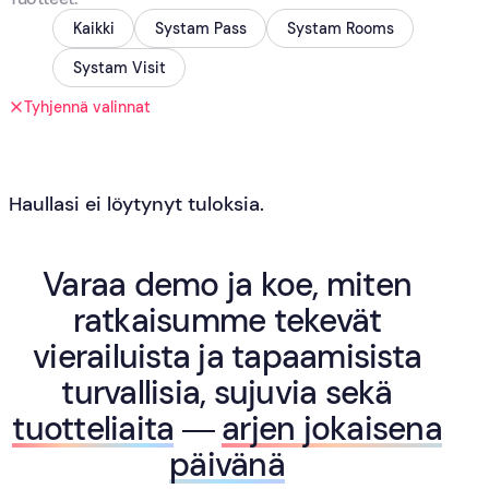
Kaikki
Systam Pass
Systam Rooms
Systam Visit
Tyhjennä valinnat
Haullasi ei löytynyt tuloksia.
Varaa demo ja koe, miten
ratkaisumme tekevät
vierailuista ja tapaamisista
turvallisia, sujuvia sekä
tuotteliaita
—
arjen jokaisena
päivänä