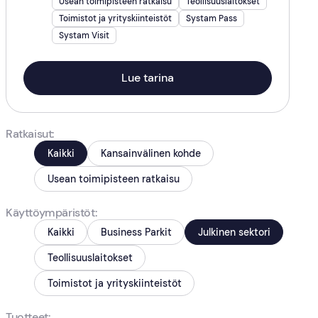
Usean toimipisteen ratkaisu
Teollisuuslaitokset
Toimistot ja yrityskiinteistöt
Systam Pass
Systam Visit
Lue tarina
Ratkaisut
Kaikki
Kansainvälinen kohde
Usean toimipisteen ratkaisu
Käyttöympäristöt
Kaikki
Business Parkit
Julkinen sektori
Teollisuuslaitokset
Toimistot ja yrityskiinteistöt
Tuotteet