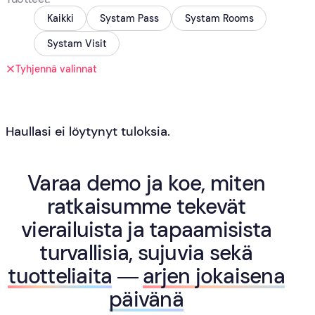
Kaikki
Systam Pass
Systam Rooms
Systam Visit
Tyhjennä valinnat
Haullasi ei löytynyt tuloksia.
Varaa demo ja koe, miten
ratkaisumme tekevät
vierailuista ja tapaamisista
turvallisia, sujuvia sekä
tuotteliaita
—
arjen jokaisena
päivänä