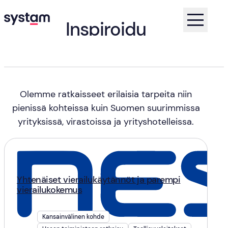
Inspiroidu
asiakastarinoista
Koti
Asiakastarinat
Olemme ratkaisseet erilaisia tarpeita niin
pienissä kohteissa kuin Suomen suurimmissa
yrityksissä, virastoissa ja yrityshotelleissa.
Yhtenäiset vierailukäytännöt ja parempi
vierailukokemus
Kansainvälinen kohde