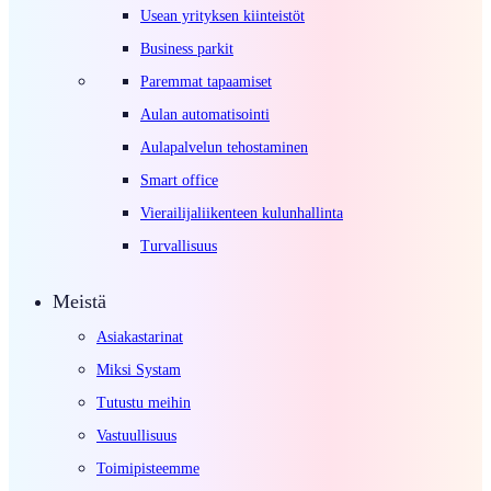
Usean yrityksen kiinteistöt
Business parkit
Paremmat tapaamiset
Aulan automatisointi
Aulapalvelun tehostaminen
Smart office
Vierailijaliikenteen kulunhallinta
Turvallisuus
Meistä
Asiakastarinat
Miksi Systam
Tutustu meihin
Vastuullisuus
Toimipisteemme