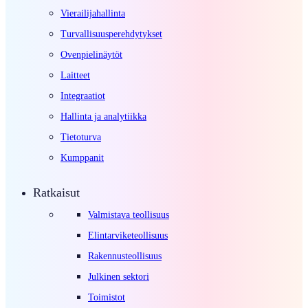
Vierailijahallinta
Turvallisuusperehdytykset
Ovenpielinäytöt
Laitteet
Integraatiot
Hallinta ja analytiikka
Tietoturva
Kumppanit
Ratkaisut
Valmistava teollisuus
Elintarviketeollisuus
Rakennusteollisuus
Julkinen sektori
Toimistot