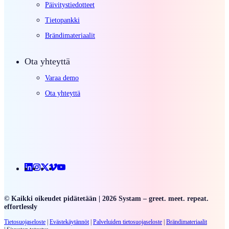
Päivitystiedotteet
Tietopankki
Brändimateriaalit
Ota yhteyttä
Varaa demo
Ota yhteyttä
Linkedin
Instagram
X
Vimeo
Youtube
© Kaikki oikeudet pidätetään | 2026 Systam – greet. meet. repeat.
effortlessly
Tietosuojaseloste
|
Evästekäytännöt
|
Palveluiden
tietosuojaseloste
|
Brändimateriaalit