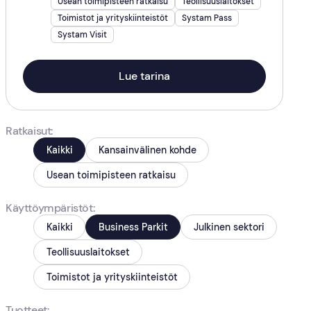
Usean toimipisteen ratkaisu
Teollisuuslaitokset
Toimistot ja yrityskiinteistöt
Systam Pass
Systam Visit
Lue tarina
Ratkaisut
Kaikki
Kansainvälinen kohde
Usean toimipisteen ratkaisu
Käyttöympäristöt
Kaikki
Business Parkit
Julkinen sektori
Teollisuuslaitokset
Toimistot ja yrityskiinteistöt
Tuotteet