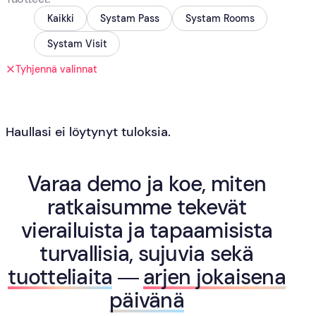
Kaikki
Systam Pass
Systam Rooms
Systam Visit
Tyhjennä valinnat
Haullasi ei löytynyt tuloksia.
Varaa demo ja koe, miten
ratkaisumme tekevät
vierailuista ja tapaamisista
turvallisia, sujuvia sekä
tuotteliaita
—
arjen jokaisena
päivänä