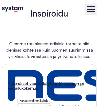
Inspiroidu
asiakastarinoista
Koti
Asiakastarinat
Olemme ratkaisseet erilaisia tarpeita niin
pienissä kohteissa kuin Suomen suurimmissa
yrityksissä, virastoissa ja yrityshotelleissa.
Yhtenäiset vierailukäytännöt ja parempi
vierailukokemus
Kansainvälinen kohde