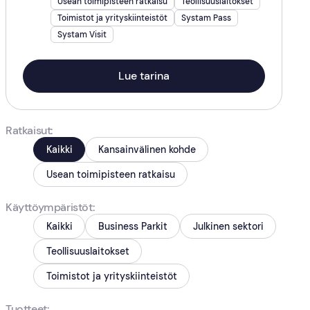
Usean toimipisteen ratkaisu
Teollisuuslaitokset
Toimistot ja yrityskiinteistöt
Systam Pass
Systam Visit
Lue tarina
Ratkaisut
Kaikki
Kansainvälinen kohde
Usean toimipisteen ratkaisu
Käyttöympäristöt
Kaikki
Business Parkit
Julkinen sektori
Teollisuuslaitokset
Toimistot ja yrityskiinteistöt
Tuotteet