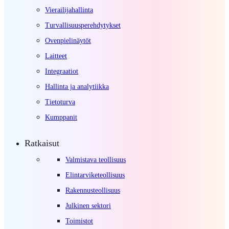
Vierailijahallinta
Turvallisuusperehdytykset
Ovenpielinäytöt
Laitteet
Integraatiot
Hallinta ja analytiikka
Tietoturva
Kumppanit
Ratkaisut
Valmistava teollisuus
Elintarviketeollisuus
Rakennusteollisuus
Julkinen sektori
Toimistot