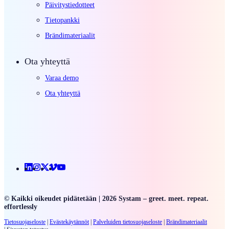
Päivitystiedotteet
Tietopankki
Brändimateriaalit
Ota yhteyttä
Varaa demo
Ota yhteyttä
Linkedin
Instagram
X
Vimeo
Youtube
© Kaikki oikeudet pidätetään | 2026 Systam – greet. meet. repeat.
effortlessly
Tietosuojaseloste
|
Evästekäytännöt
|
Palveluiden
tietosuojaseloste
|
Brändimateriaalit