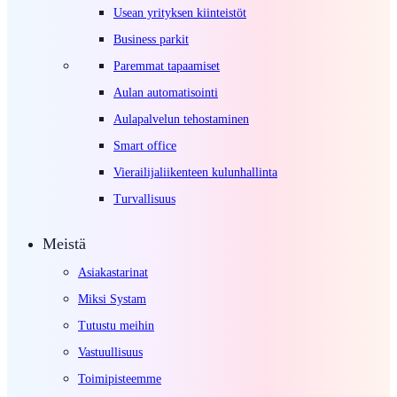
Usean yrityksen kiinteistöt
Business parkit
Paremmat tapaamiset
Aulan automatisointi
Aulapalvelun tehostaminen
Smart office
Vierailijaliikenteen kulunhallinta
Turvallisuus
Meistä
Asiakastarinat
Miksi Systam
Tutustu meihin
Vastuullisuus
Toimipisteemme