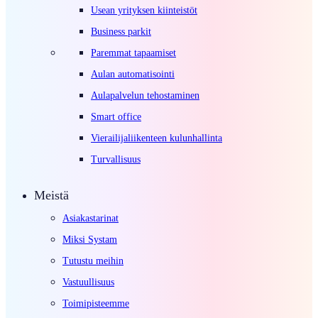
Usean yrityksen kiinteistöt
Business parkit
Paremmat tapaamiset
Aulan automatisointi
Aulapalvelun tehostaminen
Smart office
Vierailijaliikenteen kulunhallinta
Turvallisuus
Meistä
Asiakastarinat
Miksi Systam
Tutustu meihin
Vastuullisuus
Toimipisteemme