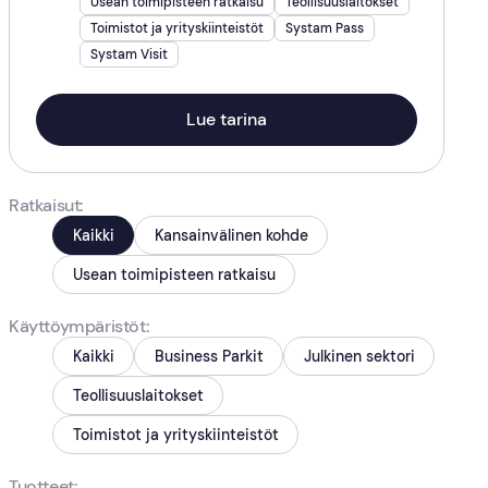
Usean toimipisteen ratkaisu
Teollisuuslaitokset
Toimistot ja yrityskiinteistöt
Systam Pass
Systam Visit
Lue tarina
Ratkaisut
Kaikki
Kansainvälinen kohde
Usean toimipisteen ratkaisu
Käyttöympäristöt
Kaikki
Business Parkit
Julkinen sektori
Teollisuuslaitokset
Toimistot ja yrityskiinteistöt
Tuotteet