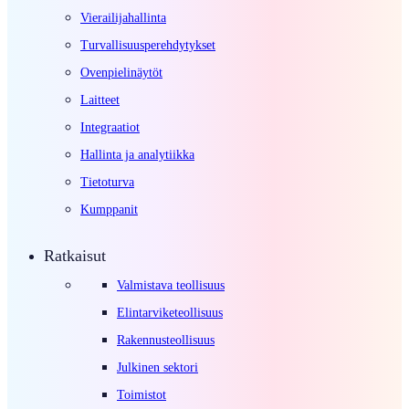
Vierailijahallinta
Turvallisuusperehdytykset
Ovenpielinäytöt
Laitteet
Integraatiot
Hallinta ja analytiikka
Tietoturva
Kumppanit
Ratkaisut
Valmistava teollisuus
Elintarviketeollisuus
Rakennusteollisuus
Julkinen sektori
Toimistot