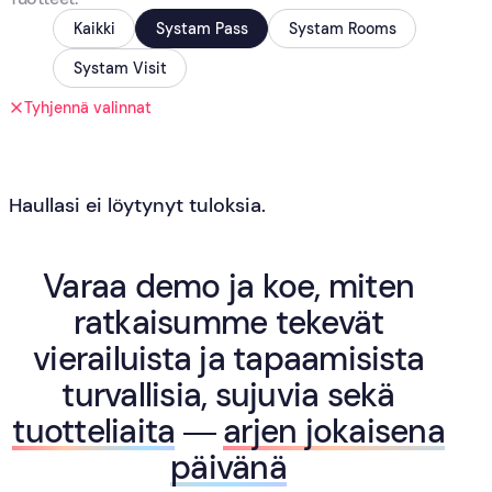
Kaikki
Systam Pass
Systam Rooms
Systam Visit
Tyhjennä valinnat
Haullasi ei löytynyt tuloksia.
Varaa demo ja koe, miten
ratkaisumme tekevät
vierailuista ja tapaamisista
turvallisia, sujuvia sekä
tuotteliaita
—
arjen jokaisena
päivänä