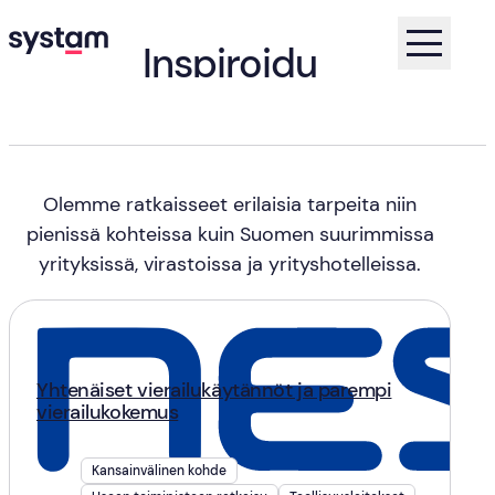
Inspiroidu
asiakastarinoista
Koti
Asiakastarinat
Olemme ratkaisseet erilaisia tarpeita niin
pienissä kohteissa kuin Suomen suurimmissa
yrityksissä, virastoissa ja yrityshotelleissa.
Yhtenäiset vierailukäytännöt ja parempi
vierailukokemus
Kansainvälinen kohde