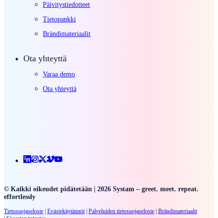
Päivitystiedotteet
Tietopankki
Brändimateriaalit
Ota yhteyttä
Varaa demo
Ota yhteyttä
Linkedin
Instagram
X
Vimeo
Youtube
© Kaikki oikeudet pidätetään | 2026 Systam – greet. meet. repeat.
effortlessly
Tietosuojaseloste
|
Evästekäytännöt
|
Palveluiden
tietosuojaseloste
|
Brändimateriaalit